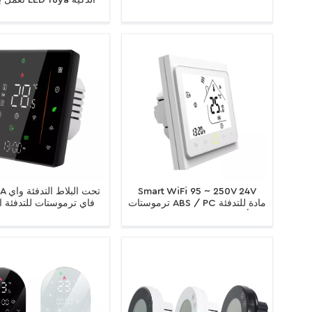
تعمل باللمس a
واي فاي ترموستات لتسخي
غلاية المياه والغاز الكهر
Smart WiFi 95 ~ 250V 24V
A / 16A
ترموستات ABS / PC مادة للتدفئة
فاي ترموستات للتدفئة ا
الأرضية الكهربائية وغلاية الغاز
الكهربائية / الماء / الغا
لتطبيق الغرفة
شاشة تعمل باللمس تح
درجة الحرارة