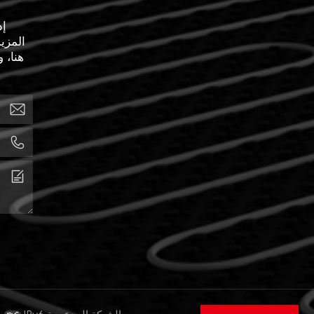
إذ
المزي
هنا، 