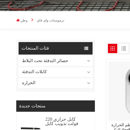
ترموستات واي فاي
وطن
فئات المنتجات
حصائر التدفئة تحت البلاط
كابلات التدفئة
الحراره
منتجات جديدة
كابل حراري 220
فولت تذويب كابل
م الحرارة
تسخين كابل تسخين