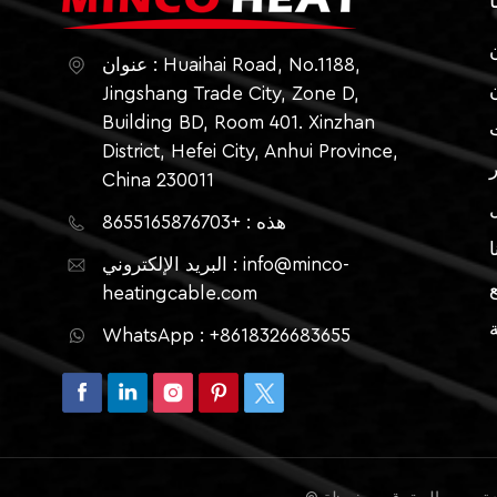
ا
عنوان : Huaihai Road, No.1188,
Jingshang Trade City, Zone D,
Building BD, Room 401. Xinzhan
District, Hefei City, Anhui Province,
China 230011
هذه : +8655165876703
ا
البريد الإلكتروني : info@minco-
heatingcable.com
ة
WhatsApp : +8618326683655