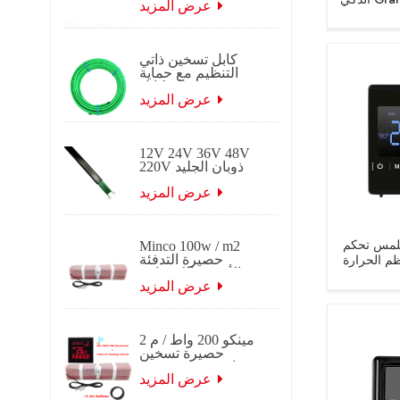
الذكي Graffiti WiFi مع مستشعر
ذاتي التنظيم
عرض المزيد
كابل تسخين ذاتي
التنظيم مع حماية
تجميد جديلة كابل
تتبع الحرارة
عرض المزيد
الكهربائي ذاتي
التنظيم لتطبيقات
السقف والميزاب.
12V 24V 36V 48V
220V ذوبان الجليد
ذوبان كابل تتبع
التدفئة الكهربائية
عرض المزيد
ذاتية التنظيم
Minco 100w / m2
للمس تحكم
حصيرة التدفئة
م الحرارة
الأرضية الكهربائية
 الكهربائية
عرض المزيد
ات واي فاي
مينكو 200 واط / م 2
حصيرة تسخين
حرارية 0.5 ~ 15 م 2
عرض 0.5 م
عرض المزيد