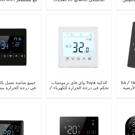
LED Tuy الذكية
الغلايات R7 graffiti اللاسلكي
ن أرضية
المثبت على الحائط مع تطبيق
التطبيق
بائية
للتحكم الصوتي ووحدة تحكم ذكية
في درجة حرارة التدفئة الأرضية
5 تحت البلاط التدفئة واي
واي فاي ترموستات Tuya الذكية
جميع شاشة تعمل با
لأرضية
تحكم في درجة الحرارة للكهرباء /
في درجة الحرارة منظ
ز المرجل
الماء / الغاز غلاية تعمل باللمس
الأسود الخلفي الخفيفة
كم في
تحكم التدفئة الأرضية الدافئة
غرفة التدفئة ترموست