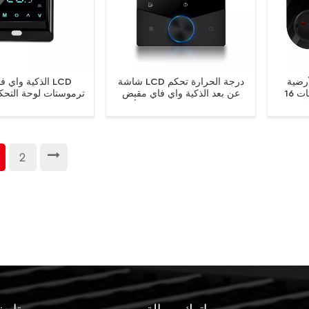
أرضية
شاشة LCD درجة الحرارة تحكم
ترموستات 16A قابلة للبرمجة
عن بعد الذكية واي فاي مقبض
ترموستات لوحة التحك
أوروبي /
تصميم ترموستات لتسخين الأرضية
الحرارة للتدفئة ا
 المتحدة
الكهربائية غلاية المياه / الغاز
لحرارة
2