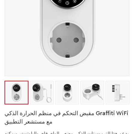
مقبض التحكم في منظم الحرارة الذكي Graffiti WiFi
مع مستشعر التطبيق
يدعم هذا الترموستات الذكي وضعي الواي فاي والبلوتوث، ويمكنه