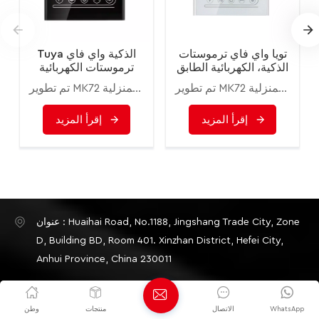
تويا واي فاي ترموستات
Tuya الذكية واي فاي
الذكية، الكهربائية الطابق
ترموستات الكهربائية
التدفئة المياه / الغاز
المياه / الغاز المرجل
تم تطوير MK72 للتحكم في الأرضية الكهربائية أو تسخين المياه أو نظام غلايات الماء/الغاز. وهي مصممة للاستخدام في العقارات التجارية والصناعية والمدنية والمنزلية.
تم تطوير MK72 للتحكم في الأرضية الكهربائية أو تسخين المياه أو نظام غلايات الماء/الغاز. وهي مصممة للاستخدام في العقارات التجارية والصناعية والمدنية والمنزلية.
المرجل تحكم عن بعد
التدفئة الأرضية تحكم عن
بعد
إقرأ المزيد
إقرأ المزيد
عنوان : Huaihai Road, No.1188, Jingshang Trade City, Zone
D, Building BD, Room 401. Xinzhan District, Hefei City,
Anhui Province, China 230011
هذه : +8655165876703
WhatsApp
الاتصال
منتجات
وطن
البريد الإلكتروني : info@minco-heatingcable.com