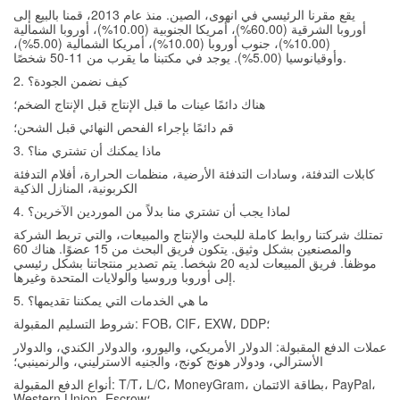
يقع مقرنا الرئيسي في انهوى، الصين. منذ عام 2013، قمنا بالبيع إلى
أوروبا الشرقية (60.00%)، أمريكا الجنوبية (10.00%)، أوروبا الشمالية
(10.00%)، جنوب أوروبا (10.00%)، أمريكا الشمالية (5.00%)،
وأوقيانوسيا (5.00%). يوجد في مكتبنا ما يقرب من 11-50 شخصًا.
2. كيف نضمن الجودة؟
هناك دائمًا عينات ما قبل الإنتاج قبل الإنتاج الضخم؛
قم دائمًا بإجراء الفحص النهائي قبل الشحن؛
3. ماذا يمكنك أن تشتري منا؟
كابلات التدفئة، وسادات التدفئة الأرضية، منظمات الحرارة، أفلام التدفئة
الكربونية، المنازل الذكية
4. لماذا يجب أن تشتري منا بدلاً من الموردين الآخرين؟
تمتلك شركتنا روابط كاملة للبحث والإنتاج والمبيعات، والتي تربط الشركة
والمصنعين بشكل وثيق. يتكون فريق البحث من 15 عضوًا. هناك 60
موظفا. فريق المبيعات لديه 20 شخصا. يتم تصدير منتجاتنا بشكل رئيسي
إلى أوروبا وروسيا والولايات المتحدة وغيرها.
5. ما هي الخدمات التي يمكننا تقديمها؟
شروط التسليم المقبولة: FOB، CIF، EXW، DDP؛
عملات الدفع المقبولة: الدولار الأمريكي، واليورو، والدولار الكندي، والدولار
الأسترالي، ودولار هونج كونج، والجنيه الاسترليني، والرنمينبي؛
أنواع الدفع المقبولة: T/T، L/C، MoneyGram، بطاقة الائتمان، PayPal،
Western Union، Escrow؛