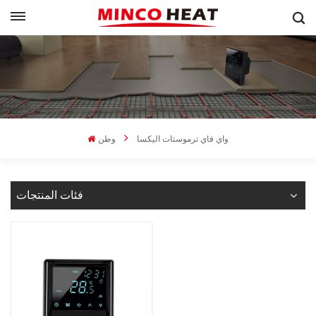
واي فاي ترموستات اليكسا
وطن
فئات المنتجات