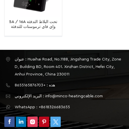
5A / 16A تحت البلاط التدفئة
واي فاي ترموستات للتدفئة
الأرضية الكهربائية / الماء /
الغاز المرجل شاشة تعمل
باللمس تحكم في درجة الحرارة
عنوان : Huaihai Road, No.1188, Jingshang Trade City, Zone
D, Building BD, Room 401. Xinzhan District, Hefei City,
Anhui Province, China 230011
هذه : +8655165876703
البريد الإلكتروني : info@minco-heatingcable.com
WhatsApp : +8618326683655