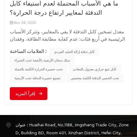
ما هي الأسباب المحتملة لعدم استيفاء كابل
التدفئة لمعايير ارتفاع درجة الحرارة؟
Nov 08, 2025
معدل تسخين كابل التدفئة لا يفي بالمعايير، وتتركز الأسباب
الرئيسية في أربع فئات: عدم كفاية مطابقة الطاقة، وفقدان
الحرارة، وعيوب عملية التركيب، والتداخل البيئي. يمكن
العلامات الساخنة :
كابل تدفئة إزالة الجليد الفردي
إجراء تحقيقات محددة وفقًا للأبعاد التالية: 1. مشكلة مطابقة
الطاقة: السبب الأساسي هو عدم كفاية سعة التدفئة إجمالي
سلك سخان الأرضية بالأشعة تحت الحمراء
الطاقة أو كثافة الطاقة لـ كابل التدفئة لا يلبي متطلبات
كابل تتبع حراري معزول بالمعادن
تحت حصيرة الحرارة الكلمة بالجملة
التصميم ولا يمكنه توفير الحرارة الكافية بسرعة.الطاقة
تحت الحصير التدفئة الكلمة مخصص
تصنيع حصيرة التدفئة تحت الأرضية
الكلية أقل من القيمة التصميميةالظاهرة: الطاقة الكلية
الفعلية للكابل أقل من القيمة التصميمية، والقدرة على
إقرأ المزيد
التسخين غير كافية.الأسباب الشائعة: اختيار الكابل غير
الصحيح، وطول التمديد الفعلي أقصر من طول التصميم،
وعدم تشغيل بعض الكابلات في أنظمة الدوائر
المتعددة.طريقة استكشاف الأخطاء وإصلاحها: استخدم
عنوان : Huaihai Road, No.1188, Jingshang Trade City, Zone
مقياس الطاقة لقياس طاقة كابل واحد أو دائرة إجمالية،
D, Building BD, Room 401. Xinzhan District, Hefei City,
وقارنها بوثائق التصميم.التوزيع غير المتساوي لكثافة