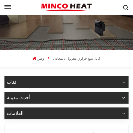
كابل تتبع حراري معزول بالمعادن
وطن
فئات
أحدث مدونة
العلامات