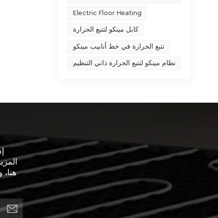
مت
Electric Floor Heating
الحرا
وعدم ال
كابل مينكو لتتبع الحرارة
الك
تتبع الحرارة في خط أنابيب مينكو
الفعلي
نظام مينكو لتتبع الحرارة ذاتي التنظيم
جهد م
للتبري
يولده
الأ
الحرارة
ل
الموجود
إذ
سريع 
المزي
والمساحا
هنا، 