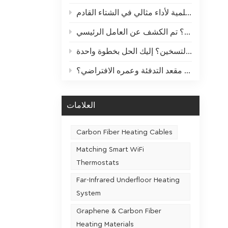
فضفا
دليل "الراحة" الصيفية لأجهزة التدفئة: صيانة علمية لأداء مثالي في الشتاء القادم
تجميعها 
فقدان
ما هي العلاقة بين معدل استخدام مقعد التدفئة وعمره الافتراضي؟
الأعلى
خارجي
العلامات
وإطالة 
الحراري
Carbon Fiber Heating Cables
نقل
تثبيت
Matching Smart WiFi
بروز خط 
Thermostats
Far-Infrared Underfloor Heating
يؤدي 
System
مباشر إل
(مثل عدم
Graphene & Carbon Fiber
طبقة ا
Heating Materials