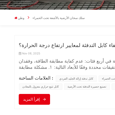
سلك سخان الأرضية بالأشعة تحت الحمراء
وطن
ء كابل التدفئة لمعايير ارتفاع درجة الحرارة؟
Nov 08, 2025
ية في أربع فئات: عدم كفاية مطابقة الطاقة، وفقدان
الحرارة، وعيوب عملية التركيب، والتداخل البيئي. يمكن إجراء تحقيقات محددة وفقًا للأبعاد التالية: 1. مشكلة مطابقة
فة الطاقة لـ كابل التدفئة لا يلبي متطلبات التصميم
العلامات الساخنة :
حت الحمراء
كابل تدفئة إزالة الجليد الفردي
التصميميةالظاهرة: الطاقة الكلية الفعلية للكابل أقل
عة: اختيار الكابل غير الصحيح، وطول التمديد الفعلي
تصنيع حصيرة التدفئة تحت الأرضية
كابل تتبع حراري معزول بالمعادن
وائر المتعددة.طريقة استكشاف الأخطاء وإصلاحها:
قارنها بوثائق التصميم.التوزيع غير المتساوي لكثافة
إقرأ المزيد
 وقوة التدفئة لكل وحدة مساحة غير كافية، والارتفاع
الأرض، يكون الكابل الموضوع في زوايا وحواف الجدار