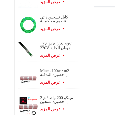
ذاتي التنظيم
عرض المزيد
كابل تسخين ذاتي
التنظيم مع حماية
تجميد جديلة كابل
تتبع الحرارة
عرض المزيد
الكهربائي ذاتي
التنظيم لتطبيقات
السقف والميزاب.
12V 24V 36V 48V
220V ذوبان الجليد
ذوبان كابل تتبع
التدفئة الكهربائية
عرض المزيد
ذاتية التنظيم
Minco 100w / m2
حصيرة التدفئة
الأرضية الكهربائية
عرض المزيد
مينكو 200 واط / م 2
حصيرة تسخين
حرارية 0.5 ~ 15 م 2
عرض 0.5 م
عرض المزيد