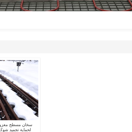
سخان مسطح معزول
لحماية تجميد شوك