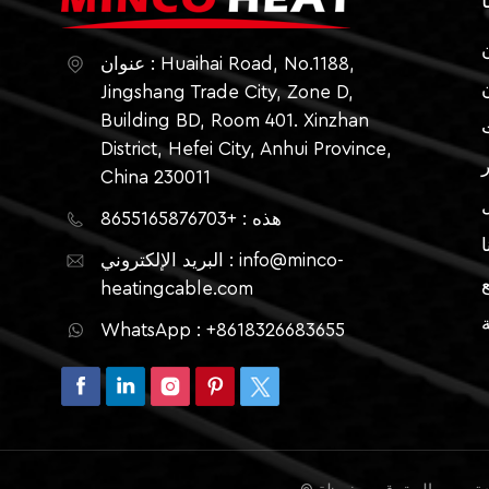
ا
عنوان : Huaihai Road, No.1188,
Jingshang Trade City, Zone D,
Building BD, Room 401. Xinzhan
District, Hefei City, Anhui Province,
China 230011
هذه : +8655165876703
ا
البريد الإلكتروني : info@minco-
heatingcable.com
ة
WhatsApp : +8618326683655