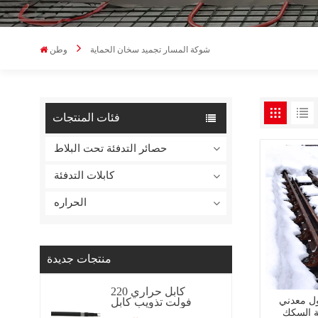
شوكة المسار تجميد سخان الحماية
وطن
فئات المنتجات
حصائر التدفئة تحت البلاط
كابلات التدفئة
الحراره
منتجات جديدة
كابل حراري 220
 معدني
فولت تذويب كابل
تسخين كابل تسخين
ة السكك