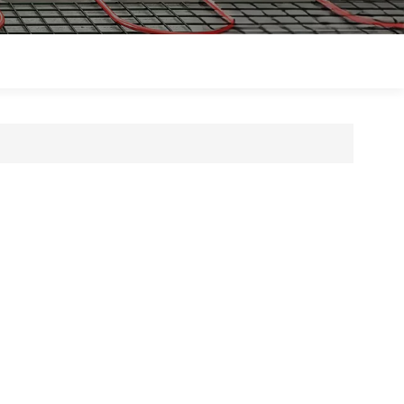
Polski
Magyar
zh-CN