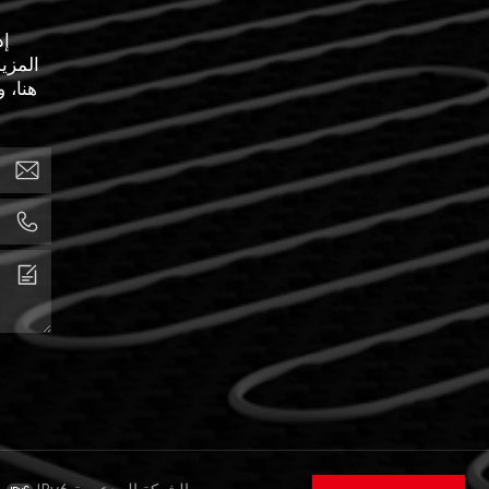
إذ
المزي
هنا، 