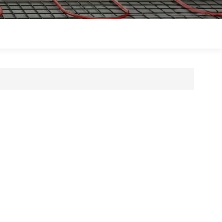
Polski
Magyar
zh-CN