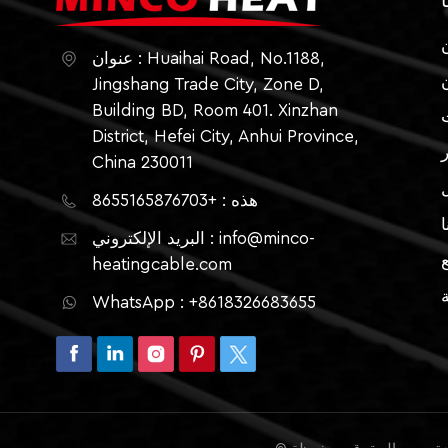
ا
عنوان : Huaihai Road, No.1188,
Jingshang Trade City, Zone D,
Building BD, Room 401. Xinzhan
District, Hefei City, Anhui Province,
China 230011
هذه : +8655165876703
ا
البريد الإلكتروني : info@minco-
heatingcable.com
ة
WhatsApp : +8618326683655