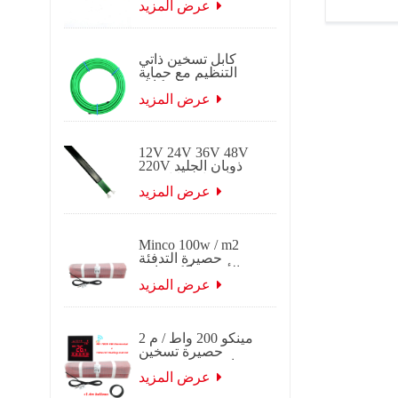
ذاتي التنظيم
عرض المزيد
كابل تسخين ذاتي
التنظيم مع حماية
تجميد جديلة كابل
تتبع الحرارة
عرض المزيد
الكهربائي ذاتي
التنظيم لتطبيقات
السقف والميزاب.
12V 24V 36V 48V
220V ذوبان الجليد
ذوبان كابل تتبع
التدفئة الكهربائية
عرض المزيد
ذاتية التنظيم
Minco 100w / m2
حصيرة التدفئة
الأرضية الكهربائية
عرض المزيد
مينكو 200 واط / م 2
حصيرة تسخين
حرارية 0.5 ~ 15 م 2
عرض 0.5 م
عرض المزيد