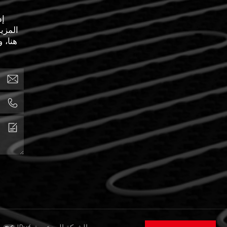
إذ
المزي
هنا، 