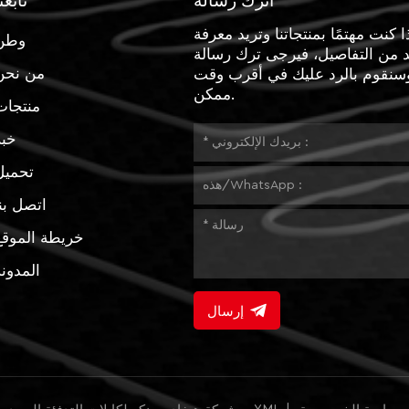
اترك رسالة
تابعن
ا كنت مهتمًا بمنتجاتنا وتريد معرفة
وطن
د من التفاصيل، فيرجى ترك رسالة
من نحن
وسنقوم بالرد عليك في أقرب وقت
ممكن.
منتجات
خبر
تحميل
اتصل بن
خريطة الموقع
المدون
إرسال