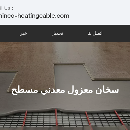
l Us :
minco-heatingcable.com
اتصل بنا
تحميل
خبر
سخان معزول معدني مسطح