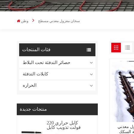
سخان معزول معدني مسطح
وطن
فئات المنتجات
حصائر التدفئة تحت البلاط
كابلات التدفئة
الحراره
منتجات جديدة
كابل حراري 220
 معدني
فولت تذويب كابل
تسخين كابل تسخين
ة السكك