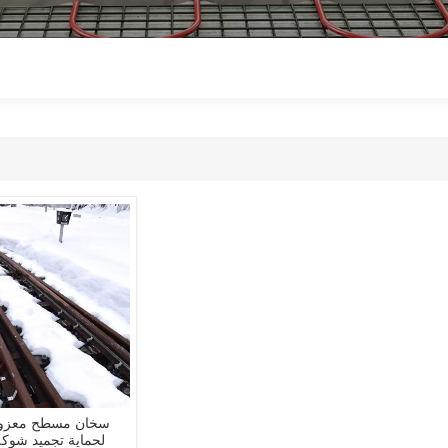
سخان مسطح معزول
لحماية تجميد شوك