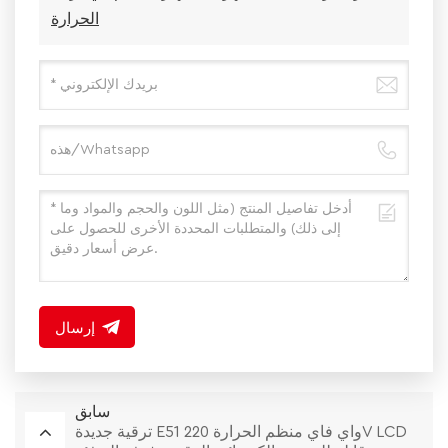
الحرارة
إرسال
سابق
ترقية جديدة E51 واي فاي منظم الحرارة 220V LCD