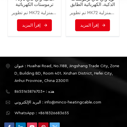
الذكية، الكهربائية الطابق
ترموستات الكهربائية
التدفئة المياه / الغاز
المياه / الغاز المرجل
تم تطوير MK72 للتحكم في الأرضية الكهربائية أو تسخين المياه أو نظام غلايات الماء/الغاز. وهي مصممة للاستخدام في العقارات التجارية والصناعية والمدنية والمنزلية.
تم تطوير MK72 للتحكم في الأرضية الكهربائية أو تسخين المياه أو نظام غلايات الماء/الغاز. وهي مصممة للاستخدام في العقارات التجارية والصناعية والمدنية والمنزلية.
المرجل تحكم عن بعد
التدفئة الأرضية تحكم عن
بعد
إقرأ المزيد
إقرأ المزيد
عنوان : Huaihai Road, No.1188, Jingshang Trade City, Zone
D, Building BD, Room 401. Xinzhan District, Hefei City,
Anhui Province, China 230011
هذه : +8655165876703
البريد الإلكتروني : info@minco-heatingcable.com
WhatsApp : +8618326683655