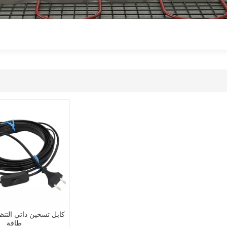
كابل تسخين ذاتي التن
طاقة