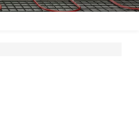
Polski
Magyar
zh-CN