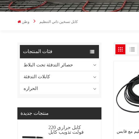
كابل تسخين ذاتي التنظيم
وطن
فئات المنتجات
حصائر التدفئة تحت البلاط
كابلات التدفئة
الحراره
منتجات جديدة
كابل حراري 220
ظيم مع قابس
فولت تذويب كابل
تسخين كابل تسخين