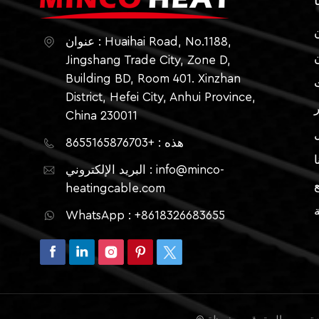
ا
عنوان : Huaihai Road, No.1188,
Jingshang Trade City, Zone D,
Building BD, Room 401. Xinzhan
District, Hefei City, Anhui Province,
China 230011
هذه : +8655165876703
ا
البريد الإلكتروني : info@minco-
heatingcable.com
ة
WhatsApp : +8618326683655