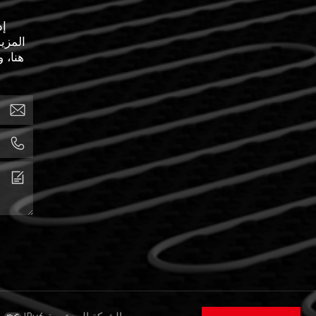
إذ
المزي
هنا، 