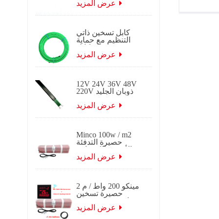
ذاتي التنظيم
عرض المزيد
كابل تسخين ذاتي
التنظيم مع حماية
تجميد جديلة كابل
تتبع الحرارة
عرض المزيد
الكهربائي ذاتي
التنظيم لتطبيقات
السقف والميزاب.
12V 24V 36V 48V
220V ذوبان الجليد
ذوبان كابل تتبع
التدفئة الكهربائية
عرض المزيد
ذاتية التنظيم
Minco 100w / m2
حصيرة التدفئة
الأرضية الكهربائية
عرض المزيد
مينكو 200 واط / م 2
حصيرة تسخين
حرارية 0.5 ~ 15 م 2
عرض 0.5 م
عرض المزيد