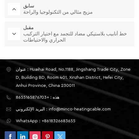
سابق
مزيج مثالي من التكنولوجيا والراحة
مقبل
خط أنابيب بلاستيكي مضاد للتجمد مع اختيار التركيب
الحراري والاحتياطات
عنوان : Huaihai Road, No.1188, Jingshang Trade City, Zone
D, Building BD, Room 401. Xinzhan District, Hefei City,
Anhui Province, China 230011
هذه : +8655165876703
البريد الإلكتروني : info@minco-heatingcable.com
WhatsApp : +8618326683655