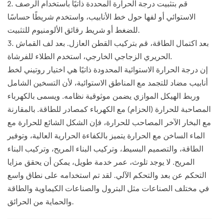
2. قم بتثبيت درجة الحرارة المحددة ذاتيًا باستخدام الرصف
الاستوائي أو لفها حول خط الأنابيب، واستخدم شريطًا حساسًا
للضغط أو شريط رقائق الألومنيوم للتثبيت.
3. بعد اكتمال الطاقة، قم بتركيب القطن العازل. بعد لف القماش
الحريري الزجاجي الخارجي، استخدم الطلاء للفرشاة.
إن درجة الحرارة الاستوائية المحدودة ذاتيًا هي اختيار روتيني لخط
أنابيب مضاد للتجمد مع المناطق الاستوائية، لأن التسخين الشامل
وربط الهيكل الموازي يضمن موثوقية نظامه. ويسمى بالكهرباء
المصاحبة للحرارة (الحزام) مع الكهرباء كمصادر للطاقة. بالمقارنة
مع البخار الآخر المصاحب للحرارة، فإن الشكل الشائع للحرارة مع
الماء الساخن مع الحرارة يتميز بالكفاءة الحرارية العالية، وتوفير
الطاقة، والتصميم البسيط، وتركيب البناء المريح، وتركيب البناء
المريح. لا يوجد تلوث، عمر خدمة طويل، يمكن أن يحقق مزايا
التحكم عن بعد والتحكم الآلي. لقد تم استخدامه على نطاق واسع
في مختلف الصناعات مثل البترول والصناعات الكيماوية والطاقة
والحماية من الحرائق.