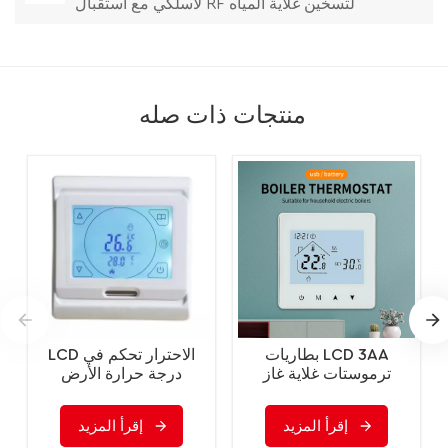
لاسلكي مع استقبال RF لتسخين غلاية المياه
منتجات ذات صله
بطاريات LCD 3AA
LCD الاحترار تحكم في
ترموستات غلاية غاز
درجة حرارة الأرض
قابلة للبرمجة مع النوع C
برمجة غرفة رقمية
التدفئة الأرضية
إقرأ المزيد
إقرأ المزيد
ترموستات شاشة تعمل