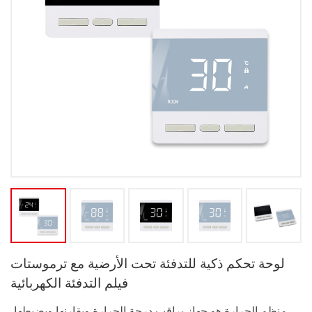
لوحة تحكم ذكية للتدفئة تحت الأرضية مع ترموستات
فيلم التدفئة الكهربائية
منظم الحرارة هو جهاز يراقب درجة الحرارة ويقارنها ويضبطها،