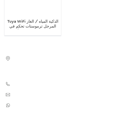
Tuya WiFi الذكية المياه / الغاز
المرجل ترموستات تحكم في
درجة الحرارة للتدفئة الأرضية
الكهربائية
عنوان : Huaihai Road, No.1188, Jingshang Trade City, Zone
D, Building BD, Room 401. Xinzhan District, Hefei City,
Anhui Province, China 230011
هذه : +8655165876703
البريد الإلكتروني : info@minco-heatingcable.com
WhatsApp : +8618326683655
منتجات
من نحن
وطن