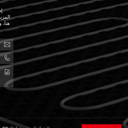
إذ
المزي
هنا، 