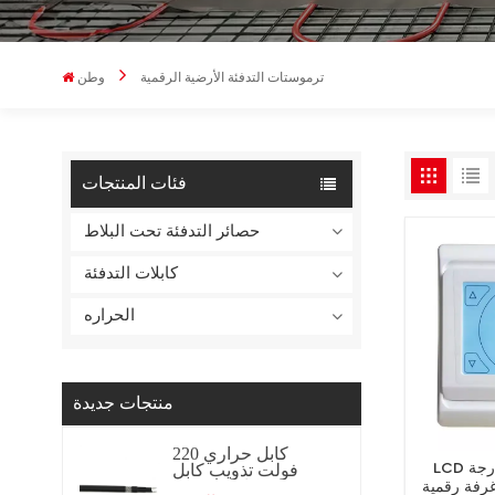
ترموستات التدفئة الأرضية الرقمية
وطن
فئات المنتجات
حصائر التدفئة تحت البلاط
كابلات التدفئة
الحراره
منتجات جديدة
كابل حراري 220
LCD الاحترار تحكم في درجة
فولت تذويب كابل
تسخين كابل تسخين
رفة رقمية