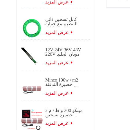
ذاتي التنظيم
عرض المزيد
وستات شاشة
س
كابل تسخين ذاتي
التنظيم مع حماية
تجميد جديلة كابل
تتبع الحرارة
عرض المزيد
الكهربائي ذاتي
التنظيم لتطبيقات
السقف والميزاب.
12V 24V 36V 48V
220V ذوبان الجليد
ذوبان كابل تتبع
التدفئة الكهربائية
عرض المزيد
ذاتية التنظيم
Minco 100w / m2
حصيرة التدفئة
الأرضية الكهربائية
عرض المزيد
مينكو 200 واط / م 2
حصيرة تسخين
حرارية 0.5 ~ 15 م 2
عرض 0.5 م
عرض المزيد