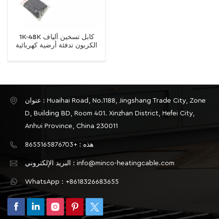
1K-48K كابل تسخين ألياف
الكربون تدفئة أرضية كهربائية
دافئة تحت البلاط سلك سخان
الأشعة تحت الحمراء
عنوان : Huaihai Road, No.1188, Jingshang Trade City, Zone
D, Building BD, Room 401. Xinzhan District, Hefei City,
Anhui Province, China 230011
هذه : +8655165876703
البريد الإلكتروني : info@minco-heatingcable.com
WhatsApp : +8618326683655