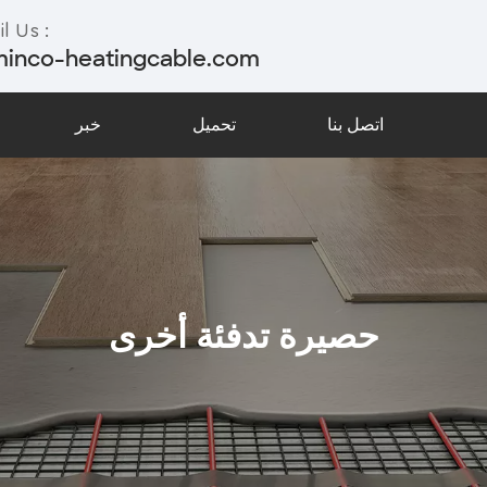
l Us :
minco-heatingcable.com
اتصل بنا
تحميل
خبر
حصيرة تدفئة أخرى