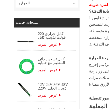
الحراره
دة التدفئة؟
1. قم بإخراج قابس USB، وقم بتوصيله بمقبس 2A الخاص ببنك الطاقة، وقم بتشغيل بنك الطاقة، وقم بتشغيل مفتاح التحكم في درجة الحرارة
منتجات جديدة
ارة متوسطة،
كابل حراري 220
فولت تذويب كابل
تسخين كابل تسخين
ذاتي التنظيم
عرض المزيد
كابل تسخين ذاتي
التنظيم مع حماية
) يتم إخراج
تجميد جديلة كابل
تتبع الحرارة
عرض المزيد
يضيء الضوء البرتقالي) لإخراج جهد بنسبة 85%، واضغط على زر درجة
الكهربائي ذاتي
التنظيم لتطبيقات
السقف والميزاب.
12V 24V 36V 48V
220V ذوبان الجليد
ذوبان كابل تتبع
التدفئة الكهربائية
عرض المزيد
ور تفصيلية
ذاتية التنظيم
المعلمة