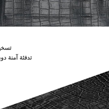
تسخي
تدفئة آمنة دو