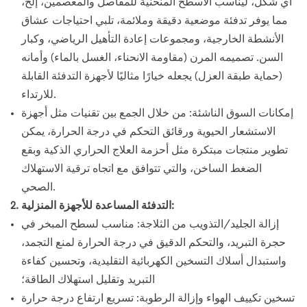
أي شكل، ليناسب الأسطح المنحنية للمفاصل والمعصمين، إلخ،
مما يوفر تدفئة موضعية دقيقة وملائمة، تلبي احتياجات عشاق
الأنشطة الخارجية، ومجموعات إعادة التأهيل الرياضي، وكبار
السن. تصميمه المرن (مقاومة الانحناء، الغسل بالماء) وأمانه
(حماية طبقة العزل) يجعله خيارًا مثاليًا لأجهزة التدفئة القابلة
للارتداء.
إمكانات السوق الناشئة: من خلال الجمع بين تقنيات مثل أجهزة
الاستشعار الحيوية ورقائق التحكم في درجة الحرارة، يمكن
تطوير منتجات مبتكرة مثل أحزمة العلاج الحراري الذكية وبقع
الضغط الساخن، والتي تتوافق مع اتجاه ترقية الاستهلاك
الصحي.
2. التدفئة المساعدة للأجهزة المنزلية:
إزالة الجليد/التذويب من الثلاجة: مناسب لسطح المبخر في
حجرة التبريد، والتحكم الدقيق في درجة الحرارة لمنع التجمد،
واستبدال أسلاك التسخين الكهربائية التقليدية، وتحسين كفاءة
التبريد وتقليل استهلاك الطاقة؛
تسخين تكييف الهواء وإزالة الرطوبة: تسريع ارتفاع درجة حرارة