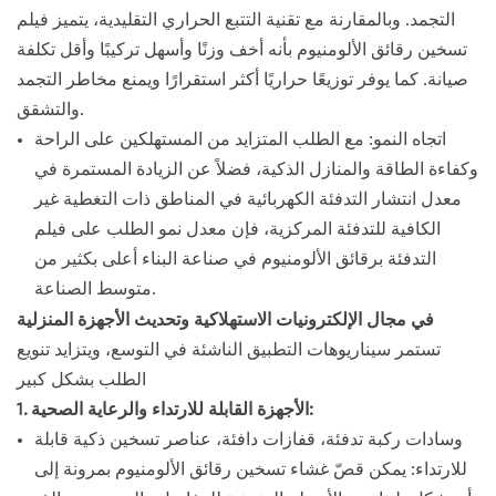
التجمد. وبالمقارنة مع تقنية التتبع الحراري التقليدية، يتميز فيلم
تسخين رقائق الألومنيوم بأنه أخف وزنًا وأسهل تركيبًا وأقل تكلفة
صيانة. كما يوفر توزيعًا حراريًا أكثر استقرارًا ويمنع مخاطر التجمد
والتشقق.
اتجاه النمو: مع الطلب المتزايد من المستهلكين على الراحة
وكفاءة الطاقة والمنازل الذكية، فضلاً عن الزيادة المستمرة في
معدل انتشار التدفئة الكهربائية في المناطق ذات التغطية غير
الكافية للتدفئة المركزية، فإن معدل نمو الطلب على فيلم
التدفئة برقائق الألومنيوم في صناعة البناء أعلى بكثير من
متوسط الصناعة.
في مجال الإلكترونيات الاستهلاكية وتحديث الأجهزة المنزلية
تستمر سيناريوهات التطبيق الناشئة في التوسع، ويتزايد تنويع
الطلب بشكل كبير
1. الأجهزة القابلة للارتداء والرعاية الصحية:
وسادات ركبة تدفئة، قفازات دافئة، عناصر تسخين ذكية قابلة
للارتداء: يمكن قصّ غشاء تسخين رقائق الألومنيوم بمرونة إلى