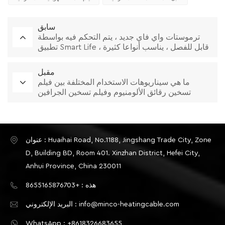
سابق
ترموستات واي فاي جديد ، يتم التحكم فيه بواسطة
تطبيق Smart Life ، قابل للفصل ، يناسب أنواعا كثيرة
من الإطارات
مقبل
ما هي سيناريوهات الاستخدام المختلفة بين فيلم
تسخين رقائق الألومنيوم وفيلم تسخين الجرافين
عنوان : Huaihai Road, No.1188, Jingshang Trade City, Zone
D, Building BD, Room 401. Xinzhan District, Hefei City,
Anhui Province, China 230011
هذه : +8655165876703
البريد الإلكتروني : info@minco-heatingcable.com
WhatsApp : +8618326683655