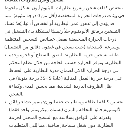
تنخفض كفاءة شحن وتفريغ بطاريات الليثيوم أيون بشكل ملحوظ
في بيئات درجات الحرارة المنخفضة (أقل من 0 درجة مئوية)، مما
قد يؤدي إلى تدهور عمر البطارية أو انخفاض أدائها. يُعدّ غشاء
التسخين برقائق الألومنيوم حلاً رئيسيًا لمشكلة بدء التشغيل في
درجات الحرارة المنخفضة بفضل خصائص التسخين المنتظمة
وسرعة الاستجابة (حيث يسخن في غضون دقائق من التشغيل).
طبقة تسخين حزمة البطارية: تلتصق بالسطح أو فجوة وحدة
البطارية، وتوفر الحرارة حسب الحاجة من خلال نظام التحكم
في درجة الحرارة الذكي لضمان قدرة البطارية على الحفاظ
على درجة حرارة العمل المثالية (عادةً 15-35 درجة مئوية) في
ظل الظروف الباردة الشديدة، مما يحسن المدى وكفاءة
الشحن.
تحسين كثافة الطاقة ومتطلبات خفة الوزن: يتميز غشاء رقائق
الألومنيوم فائق النحافة والمرن (بسمك ميكرومتر واحد فقط)
بقدرته على التوافق بسلاسة مع السطح المنحني لحزمة
البطارية، دون شغل مساحة إضافية، مما يُلبي المتطلبات