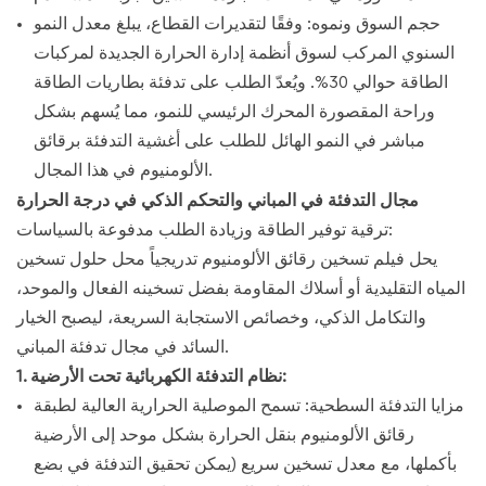
حجم السوق ونموه: وفقًا لتقديرات القطاع، يبلغ معدل النمو
السنوي المركب لسوق أنظمة إدارة الحرارة الجديدة لمركبات
الطاقة حوالي 30%. ويُعدّ الطلب على تدفئة بطاريات الطاقة
وراحة المقصورة المحرك الرئيسي للنمو، مما يُسهم بشكل
مباشر في النمو الهائل للطلب على أغشية التدفئة برقائق
الألومنيوم في هذا المجال.
مجال التدفئة في المباني والتحكم الذكي في درجة الحرارة
ترقية توفير الطاقة وزيادة الطلب مدفوعة بالسياسات:
يحل فيلم تسخين رقائق الألومنيوم تدريجياً محل حلول تسخين
المياه التقليدية أو أسلاك المقاومة بفضل تسخينه الفعال والموحد،
والتكامل الذكي، وخصائص الاستجابة السريعة، ليصبح الخيار
السائد في مجال تدفئة المباني.
1. نظام التدفئة الكهربائية تحت الأرضية:
مزايا التدفئة السطحية: تسمح الموصلية الحرارية العالية لطبقة
رقائق الألومنيوم بنقل الحرارة بشكل موحد إلى الأرضية
بأكملها، مع معدل تسخين سريع (يمكن تحقيق التدفئة في بضع