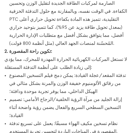
الصارمة لمركبات الطاقة الجديدة لتقليل الوزن وتحسين
الكفاءة. في الوقت نفسه، وبالمقارنة مع حلول التدفئة الخزفية
PTC التقليدية، تتميز هذه المادة بكفاءة تحويل حراري أعلى
(بمعدل تحويل طاقة يزيد عن 95%)، كما تتميز بتوحيد حراري
أفضل، مما يتوافق بشكل أفضل مع متطلبات الإدارة الحرارية
المُحسّنة لمنصات الجهد العالي (مثل أنظمة 800 فولت).
2. تكوين راحة المقصورة:
لا تستغل المركبات الكهربائية الحرارة المهدرة للمحرك، مما يؤدي
إلى زيادة الطلب على أنظمة التدفئة المستقلة:
تدفئة المقعد/عجلة القيادة: يمكن دمج فيلم التسخين المصنوع
من رقائق الألومنيوم خفيفة الوزن والمرنة بشكل مثالي في
الهيكل الداخلي، مما يوفر تجربة موحدة ودافئة؛
إزالة الجليد من مرآة الرؤية الخلفية/الزجاج الأمامي: تصميم
التسخين السطحي السريع والفعال يضمن رؤية واضحة أثناء
القيادة؛
نظام تسخين مكيف الهواء مسبقًا: يعمل على تسريع تدفئة
المقصورة في المناخات الباردة لتحسين تجربة المستخدم.