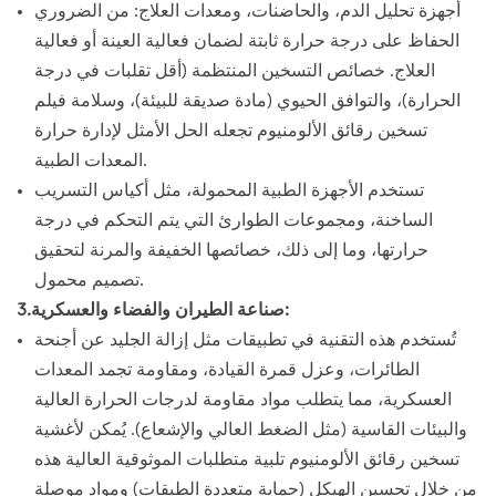
أجهزة تحليل الدم، والحاضنات، ومعدات العلاج: من الضروري
الحفاظ على درجة حرارة ثابتة لضمان فعالية العينة أو فعالية
العلاج. خصائص التسخين المنتظمة (أقل تقلبات في درجة
الحرارة)، والتوافق الحيوي (مادة صديقة للبيئة)، وسلامة فيلم
تسخين رقائق الألومنيوم تجعله الحل الأمثل لإدارة حرارة
المعدات الطبية.
تستخدم الأجهزة الطبية المحمولة، مثل أكياس التسريب
الساخنة، ومجموعات الطوارئ التي يتم التحكم في درجة
حرارتها، وما إلى ذلك، خصائصها الخفيفة والمرنة لتحقيق
تصميم محمول.
3.صناعة الطيران والفضاء والعسكرية:
تُستخدم هذه التقنية في تطبيقات مثل إزالة الجليد عن أجنحة
الطائرات، وعزل قمرة القيادة، ومقاومة تجمد المعدات
العسكرية، مما يتطلب مواد مقاومة لدرجات الحرارة العالية
والبيئات القاسية (مثل الضغط العالي والإشعاع). يُمكن لأغشية
تسخين رقائق الألومنيوم تلبية متطلبات الموثوقية العالية هذه
من خلال تحسين الهيكل (حماية متعددة الطبقات) ومواد موصلة