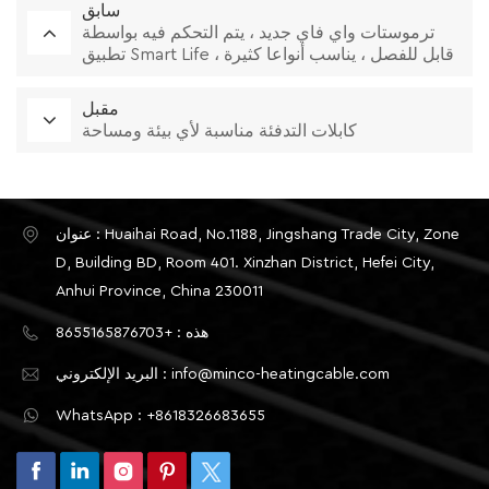
سابق
ترموستات واي فاي جديد ، يتم التحكم فيه بواسطة
تطبيق Smart Life ، قابل للفصل ، يناسب أنواعا كثيرة
من الإطارات
مقبل
كابلات التدفئة مناسبة لأي بيئة ومساحة
عنوان : Huaihai Road, No.1188, Jingshang Trade City, Zone
D, Building BD, Room 401. Xinzhan District, Hefei City,
Anhui Province, China 230011
هذه : +8655165876703
البريد الإلكتروني : info@minco-heatingcable.com
WhatsApp : +8618326683655