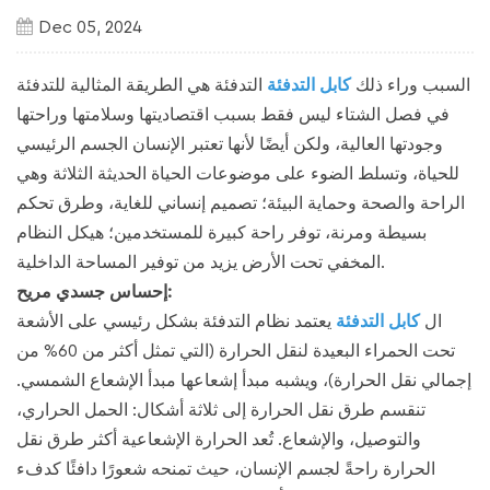
Dec 05, 2024
السبب وراء ذلك
كابل التدفئة
التدفئة هي الطريقة المثالية للتدفئة
في فصل الشتاء ليس فقط بسبب اقتصاديتها وسلامتها وراحتها
وجودتها العالية، ولكن أيضًا لأنها تعتبر الإنسان الجسم الرئيسي
للحياة، وتسلط الضوء على موضوعات الحياة الحديثة الثلاثة وهي
الراحة والصحة وحماية البيئة؛ تصميم إنساني للغاية، وطرق تحكم
بسيطة ومرنة، توفر راحة كبيرة للمستخدمين؛ هيكل النظام
المخفي تحت الأرض يزيد من توفير المساحة الداخلية.
إحساس جسدي مريح:
ال
كابل التدفئة
يعتمد نظام التدفئة بشكل رئيسي على الأشعة
تحت الحمراء البعيدة لنقل الحرارة (التي تمثل أكثر من 60% من
إجمالي نقل الحرارة)، ويشبه مبدأ إشعاعها مبدأ الإشعاع الشمسي.
تنقسم طرق نقل الحرارة إلى ثلاثة أشكال: الحمل الحراري،
والتوصيل، والإشعاع. تُعد الحرارة الإشعاعية أكثر طرق نقل
الحرارة راحةً لجسم الإنسان، حيث تمنحه شعورًا دافئًا كدفء