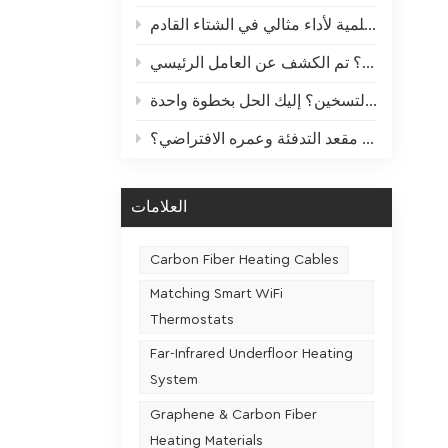
فق
دليل "الراحة" الصيفية لأجهزة التدفئة: صيانة علمية لأداء مثالي في الشتاء القادم
بناء
الصلب، 
مساحات 
ما هي العلاقة بين معدل استخدام مقعد التدفئة وعمره الافتراضي؟
الحائط مط
العلامات
وتحكم أكث
"التحكم 
Carbon Fiber Heating Cables
Matching Smart WiFi
Thermostats
الب
Far-Infrared Underfloor Heating
System
ساعات، 
Graphene & Carbon Fiber
الوصول إ
Heating Materials