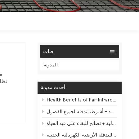
Polski
Magyar
zh-CN
فئات
المدونة
م
نظام
أحدث مدونة
الحدي
Health Benefits of Far-Infrared Underfloor Heating
من المز
إلى عمل
أكثر من مجرد مانع للتجمد - أشرطة تدفئة لجميع الفصول
"عنصر ا
تأثير التدفئة الشتوية على النباتات المنزلية + نصائح للبقاء على قيد الحياة
إلى مع
سلك تسخين من ألياف الكربون – قلب عالي الأداء للتدفئة الأرضية الكهربائية الحديثة