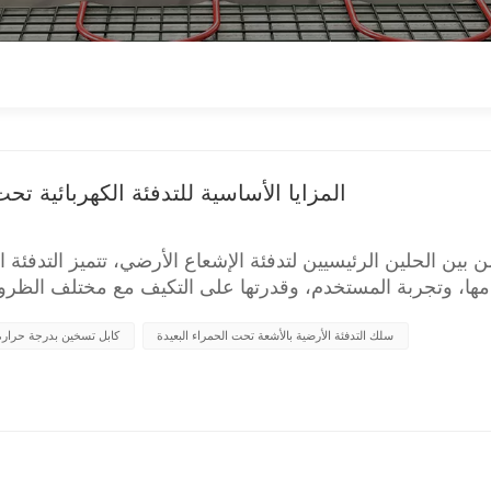
المزايا الأساسية للتدفئة الكهربائية تح
ن بين الحلين الرئيسيين لتدفئة الإشعاع الأرضي، تتميز التدفئة
ها، وتجربة المستخدم، وقدرتها على التكيف مع مختلف الظروف، 
ثة من "المرونة، وراحة البال، والكفاءة". فيما يلي بعض الجوان
سلك التدفئة الأرضية بالأشعة تحت الحمراء البعيدة
كابل تسخين بدرجة حرارة 
ايا الأساسية لـ التدفئة الكهربائية تحت الأرضية هو نظام الهند
ية البناء بأكملهامكونات أقل وعدم وجود معدات زائدة عن الح
لتسخين (كابل التسخين / فيلم التسخين الكهربائي) + وحدة ال
دات معقدة مثل الغلايات المثبتة على الحائط، ومجمعات المياه،