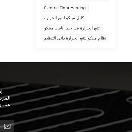
يؤدي إل
Electric Floor Heating
السا
بالد
كابل مينكو لتتبع الحرارة
التحك
تتبع الحرارة في خط أنابيب مينكو
نظام مينكو لتتبع الحرارة ذاتي التنظيم
خالية 
ال
الطبقة
بعد 
المثبتة
تس
وتسرب ا
إذ
الأسل
المزي
هنا، 
بي