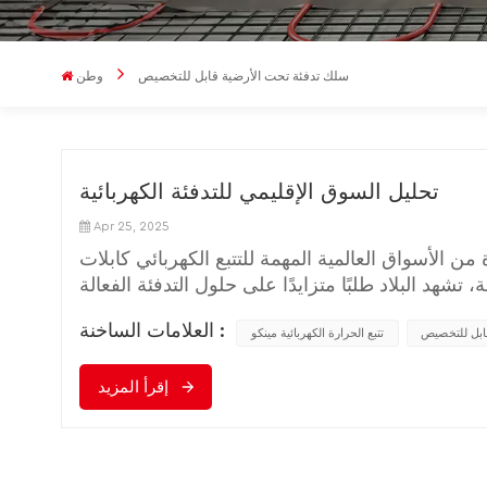
سلك تدفئة تحت الأرضية قابل للتخصيص
وطن
تحليل السوق الإقليمي للتدفئة الكهربائية
Apr 25, 2025
ن الأسواق العالمية المهمة للتتبع الكهربائي كابلات
تشهد البلاد طلبًا متزايدًا على حلول التدفئة الفعالة
 في الولايات المتحدة، في صناعات مثل النفط والغاز
العلامات الساخنة :
ابل للتخصيص
تتبع الحرارة الكهربائية مينكو
الغًا بالابتكار التكنولوجي والتنمية المستدامة، ويحظى
ديقة للبيئة. وتُعدّ دول مثل ألمانيا والمملكة المتحدة
إقرأ المزيد
يا والمحيط الهادئ:في منطقة آسيا والمحيط الهادئ،
ع، يزداد الطلب على كابلات التدفئة الكهربائية في
والمحيط الهادئ في انتشار استخدام تقنية التدفئة
. الملخص والتوقعات:في الختام، تُعدّ كابلات التدفئة