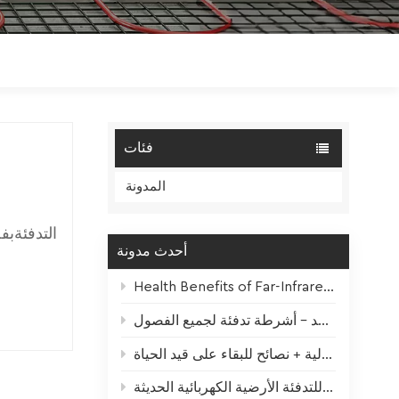
Polski
Magyar
zh-CN
فئات
المدونة
التدفئةبف
أحدث مدونة
وا
والم
Health Benefits of Far-Infrared Underfloor Heating
بإقبا
رائد
أكثر من مجرد مانع للتجمد - أشرطة تدفئة لجميع الفصول
وخاص
تأثير التدفئة الشتوية على النباتات المنزلية + نصائح للبقاء على قيد الحياة
الكهربا
سلك تسخين من ألياف الكربون – قلب عالي الأداء للتدفئة الأرضية الكهربائية الحديثة