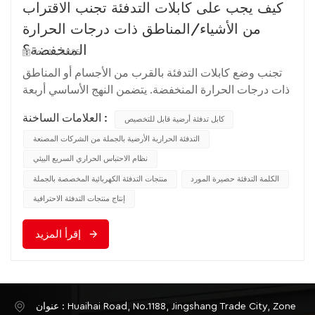
كيف يجب على كابلات التدفئة تجنب الاقتراب
من الأشياء/المناطق ذات درجات الحرارة
المنخفضة؟
Nov 15, 2025
تجنب وضع كابلات التدفئة بالقرب من الأجسام أو المناطق
ذات درجات الحرارة المنخفضة. يتضمن النهج الأساسي أربعة
إجراءات رئيسية: "العزل المادي، والتركيب الأمثل، والعزل
العلامات الساخنة :
كابل تدفئة أرضية قابل للتخصيص
المعزز، وضبط الطاقة" لتقليل فقدان الحرارة الناتج عن
التوصيل الحراري المنخفض والإشعاع البارد، مما يضمن
التدفئة الحرارية الأرضية بالجملة من الشركات المصنعة
تدفئة فعالة وتوزيعًا متساويًا لدرجة الحرارة. 1.أولاً، قم
نظام الاحتباس الحراري السريع البيئي
بتوضيح "الأشياء/المناطق ذات درجات الحرارة المنخفضة
الكلمة التدفئة حصيرة المورد
منتجات التدفئة الكهربائية المخصصة بالجملة
التي يجب تجنبها".أولاً، تحديد مصادر الخطر بشكل دقيق،
إنتاج منتجات التدفئة الاحترافية
والتخطيط لمسارات وضع القنابل مسبقًا، وتجنب الاتصال
المباشر أو القرب.الأشياء منخفضة الحرارة: الجدران
إقرأ المزيد
الخارجية، والنوافذ (الزجاج/إطارات النوافذ)، والأبواب،
وألواح أرضيات الطابق السفلي، وأنابيب المياه الباردة،
وأنابيب مكثفات تكييف الهواء، والمكونات المعدنية
(الموصلية الحرارية العالية)؛المناطق ذات درجات الحرارة
عنوان : Huaihai Road, No.1188, Jingshang Trade City, Zone
المنخفضة: زوايا الغرفة (ضعف دوران الهواء، تراكم تدفقات