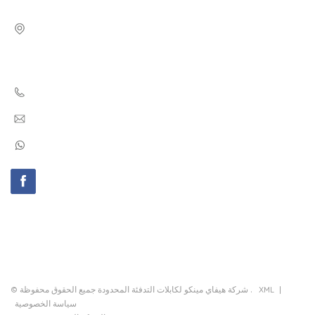
عنوان : Huaihai Road, No.1188, Jingshang Trade City, Zone
D, Building BD, Room 401. Xinzhan District, Hefei City,
Anhui Province, China 230011
هذه : +8655165876703
البريد الإلكتروني : info@minco-heatingcable.com
WhatsApp : +8618326683655
منتجات
من نحن
وطن
اتصل بنا
تحميل
خبر
المدونة
خريطة الموقع
|
XML
© شركة هيفاي مينكو لكابلات التدفئة المحدودة جميع الحقوق محفوظة .
سياسة الخصوصية